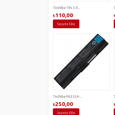
Toshiba 19v 3.9...
110,00
Sepete Ekle
Toshiba PA3534-...
250,00
Sepete Ekle