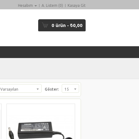
Hesabım
A. Listem (0)
Kasaya Git
0 ürün -
0,00
Varsayılan
Göster:
15