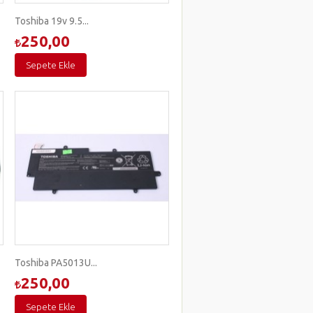
Toshiba 19v 9.5...
250,00
Sepete Ekle
Toshiba PA5013U...
250,00
Sepete Ekle