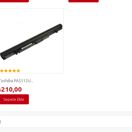
Toshiba PA5112U...
210,00
Sepete Ekle
)