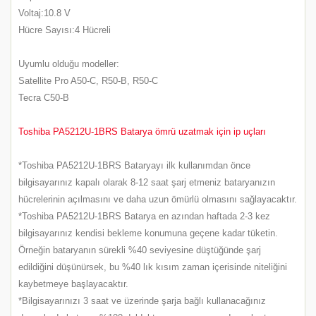
Voltaj:10.8 V
Hücre Sayısı:4 Hücreli
Uyumlu olduğu modeller:
Satellite Pro A50-C, R50-B, R50-C
Tecra C50-B
Toshiba PA5212U-1BRS Batarya ömrü uzatmak için ip uçları
*Toshiba PA5212U-1BRS Bataryayı ilk kullanımdan önce
bilgisayarınız kapalı olarak 8-12 saat şarj etmeniz bataryanızın
hücrelerinin açılmasını ve daha uzun ömürlü olmasını sağlayacaktır.
*Toshiba PA5212U-1BRS Batarya en azından haftada 2-3 kez
bilgisayarınız kendisi bekleme konumuna geçene kadar tüketin.
Örneğin bataryanın sürekli %40 seviyesine düştüğünde şarj
edildiğini düşünürsek, bu %40 lık kısım zaman içerisinde niteliğini
kaybetmeye başlayacaktır.
*Bilgisayarınızı 3 saat ve üzerinde şarja bağlı kullanacağınız