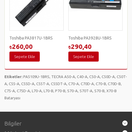
Toshiba PA3817U-1BRS
Toshiba PA3928U-1BRS
260,00
290,40
Sepete Ekle
Sepete Ekle
Etiketler:
PA5109U-1BRS
,
TECRA A50-A
,
C40-A
,
C50-A
,
C50D-A
,
C50T-
A
,
C55-A
,
C55D-A
,
C55T-A
,
C55DT-A
,
C70-A
,
C70D-A
,
C70-B
,
C70D-B
,
C75-A
,
C75D-A
,
L70-A
,
L70-B
,
P70-B
,
S70-A
,
S70T-A
,
S70-B
,
X70-B
Bataryası
Bilgiler