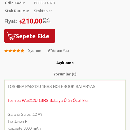
P000614020
Ürün Kodu:
Stokta var
Stok Durumu:
210,00
KDV
Fiyat:
Dahil
Sepete Ekle
0 yorum
Yorum Yap
Açıklama
Yorumlar (0)
TOSHIBA PA5212U-1BRS NOTEBOOK BATARYASI
Toshiba PA5212U-1BRS Batarya Ürün Özellikleri
Garanti Süresi:12 AY
Tipi:Li-ion Pil
Kapasite:3000 mAh